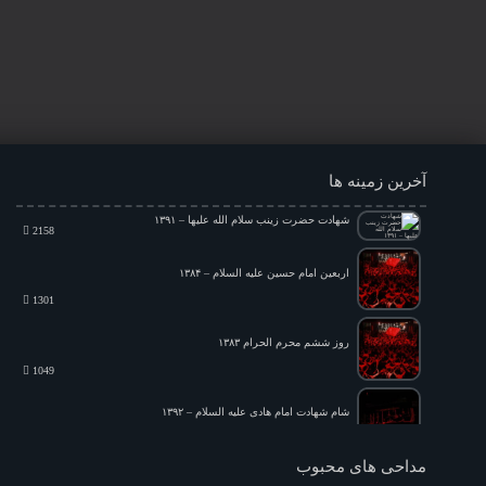
آخرین زمینه ها
شهادت حضرت زینب سلام الله علیها – ۱۳۹۱
2158
اربعین امام حسین علیه السلام – ۱۳۸۴
1301
روز ششم محرم الحرام ۱۳۸۳
1049
شام شهادت امام هادی علیه السلام – ۱۳۹۲
1412
روز سوم محرم ۱۳۹۱
مداحی های محبوب
4795