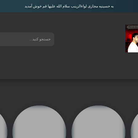
به حسینیه مجازی لواءالزینب سلام الله علیها قم خوش آمدید