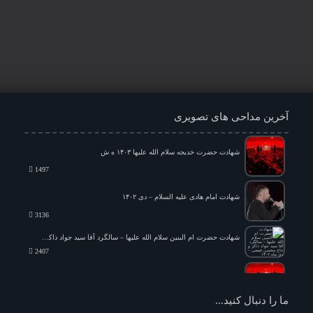
آخرین مداحی های تصویری
شهادت حضرت خدیجه سلام الله علیها ۱۴۰۳ ه ش
1497
شهادت امام هادی علیه السلام – دی ۱۴۰۲
3136
شهادت حضرت ام البنین سلام الله علیها – سالگرد آقا سید جواد ذاکر و حاج محسن فیضی – دی ماه ۱۴۰۲
2407
شام شهادت امیرالمؤمنین علیه السلام ۱۴۰۴ ه ش
1599
ما را دنبال کنید...