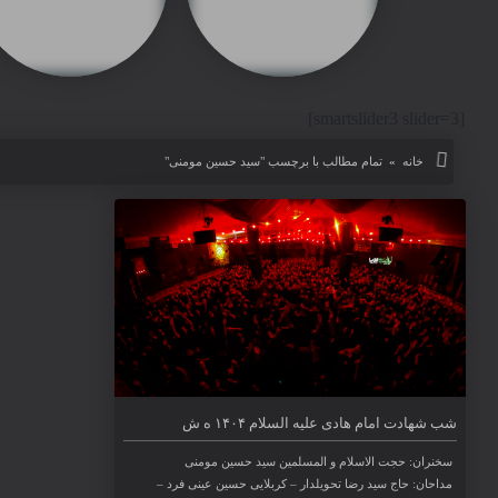
[smartslider3 slider=3]
خانه
»
تمام مطالب با برچسب "سید حسین مومنی"
شب شهادت امام هادی علیه السلام ۱۴۰۴ ه ش
۱۴-۰۱ -۱۴۰۲
شب شهادت امام هادی علیه السلام ۱۴۰۴ ه ش
سخنران: حجت الاسلام و المسلمین سید حسین مومنی
مداحان: حاج سید رضا تحویلدار – کربلایی حسین عینی فرد –