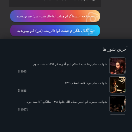
به صفحه اینستاگرام هیئت لواءالزینب (س) قم بپیوندید
به کانال تلگرام هیئت لواءالزینب (س) قم بپیوندید
آخرین شور ها
شهادت امام رضا علیه السلام ایام آخر صفر ۱۳۹۱ – شب سوم
3093
شهادت امام جواد علیه السلام ۱۳۹۱
4685
شهادت حضرت ام البنین سلام الله علیها ۱۳۹۱ سالگرد آقا سید جواد ذاکر
10271
روز نهم محرم ۱۳۹۰
845