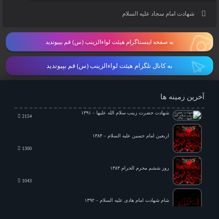
شهادت امام سجاد علیه السلام
به صفحه اینستاگرام هیئت لواءالزینب (س) قم بپیوندید
به کانال تلگرام هیئت لواءالزینب (س) قم بپیوندید
آخرین زمینه ها
شهادت حضرت زینب سلام الله علیها – ۱۳۹۱
2154
اربعین امام حسین علیه السلام – ۱۳۸۴
1300
روز ششم محرم الحرام ۱۳۸۳
1043
شام شهادت امام هادی علیه السلام – ۱۳۹۲
1408