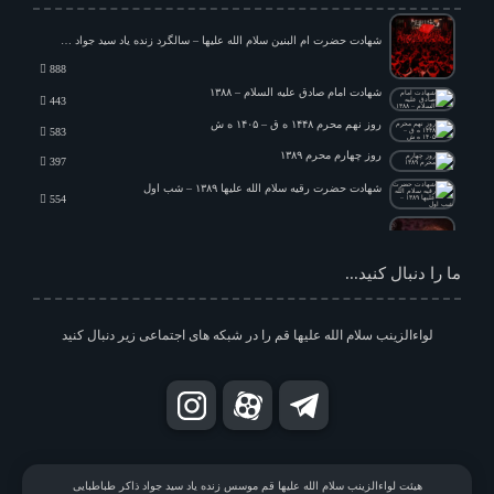
شهادت حضرت زهرا سلام الله علیها – فاطمیه دوم ۱۳۸۷
3555
شهادت حضرت ام البنین سلام الله علیها – سالگرد زنده یاد سید جواد ذاکر طباطبایی – ۱۳۸۷
شهادت حضرت زهرا سلام الله علیها – فاطمیه اول ۱۳۸۷
755
888
اربعین امام حسین علیه السلام – ۱۳۸۷
671
شهادت امام صادق علیه السلام – ۱۳۸۸
443
شهادت امام صادق علیه السلام – ۱۳۸۶
784
روز نهم محرم ۱۴۴۸ ه ق – ۱۴۰۵ ه ش
583
روز چهارم محرم ۱۳۸۹
397
شهادت امام صادق علیه السلام ۱۳۹۱
شهادت حضرت رقیه سلام الله علیها ۱۳۸۹ – شب اول
2466
554
شهادت امام رضا علیه السلام ایام آخر صفر ۱۳۹۱ – شب سوم
ما را دنبال کنید...
3089
شام شهادت امیرالمؤمنین علیه السلام ۱۴۰۴ ه ش
لواءالزینب سلام الله علیها قم را در شبکه های اجتماعی زیر دنبال کنید
1596
22 رمضان ۱۳۸۹
354
فاطمیه اول ۱۳۸۸
868
شهادت حضرت معصومه سلام الله علیها ۱۳۹۰
856
هیئت لواءالزینب سلام الله علیها قم موسس زنده یاد سید جواد ذاکر طباطبایی