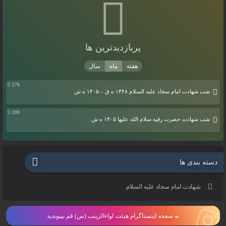
پربازدیدترین ها
276
شب شهادت امام سجاد علیه السلام ۱۴۴۸ ه ق – ۱۴۰۵ ه ش
209
شب شهادت حضرت رقیه سلام الله علیها ۱۴۰۵ ه ش
دسته بندی ها
شهادت امام سجاد علیه السلام
به صفحه اینستاگرام هیئت لواءالزینب (س) قم بپیوندید