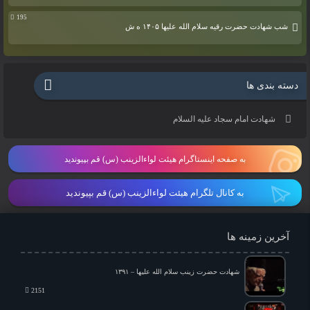
195
شب شهادت حضرت رقیه سلام الله علیها ۱۴۰۵ ه ش
دسته بندی ها
شهادت امام سجاد علیه السلام
به صفحه اینستاگرام هیئت لواءالزینب (س) قم بپیوندید
به کانال تلگرام هیئت لواءالزینب (س) قم بپیوندید
آخرین زمینه ها
شهادت حضرت زینب سلام الله علیها – ۱۳۹۱
2151