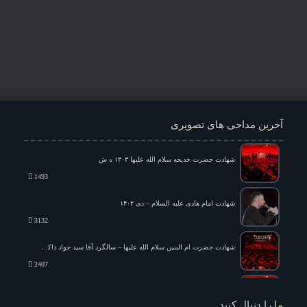
آخرین مداحی های تصویری
شهادت حضرت خدیجه سلام الله علیها ۱۴۰۳ ه ش
1493
شهادت امام هادی علیه السلام – دی ۱۴۰۲
3132
شهادت حضرت ام البنین سلام الله علیها – سالگرد آقا سید جواد ذاکر و حاج محسن فیضی – دی ماه ۱۴۰۲
2407
شام شهادت امیرالمؤمنین علیه السلام ۱۴۰۴ ه ش
ما را دنبال کنید...