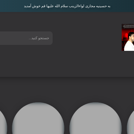
به حسینیه مجازی لواءالزینب سلام الله علیها قم خوش آمدید