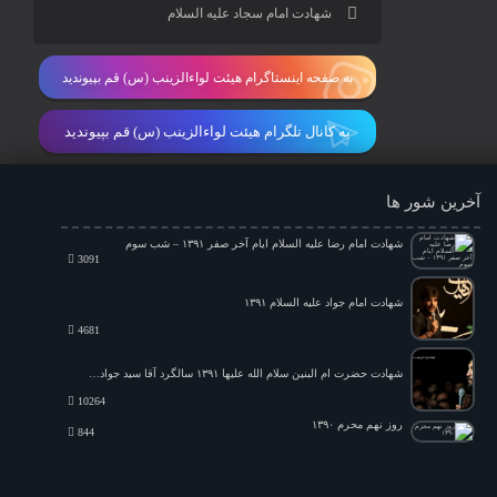
شهادت امام سجاد علیه السلام
به صفحه اینستاگرام هیئت لواءالزینب (س) قم بپیوندید
به کانال تلگرام هیئت لواءالزینب (س) قم بپیوندید
آخرین شور ها
شهادت امام رضا علیه السلام ایام آخر صفر ۱۳۹۱ – شب سوم
3091
شهادت امام جواد علیه السلام ۱۳۹۱
4681
شهادت حضرت ام البنین سلام الله علیها ۱۳۹۱ سالگرد آقا سید جواد ذاکر
10264
روز نهم محرم ۱۳۹۰
844
۲۳ رمضان ۱۳۸۸
1198
شهادت حضرت زهرا سلام الله علیها – فاطمیه دوم ۱۳۸۷